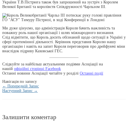
України Т.В.Пістрюга також був запрошений на зустріч з Королем
Великої Британії та королівств Співдружності Чарльзом ІІІ.
Ми дуже цінуємо, що адміністрація Короля бачить важливість та
поважну роль нашої організації і шлях міжнародного визнання.
Слід відмітити, що Король досить обізнаний щодо ситуації в Україні у
сфері протимінної діяльності. Керівник представив Королю нашу
організацію і навіть на запит Короля переговорив про дрейфуючі міни
внаслідок підриву Каховської ГЕС.
Слідкуйте за найбільш актуальними подіями Асоціації на
нашій
офіційні сторінці Facebook
Останні новини Асоціації читайте у розділі
Останні
події
Навігація по запису
←
Попередній Запис
Наступний Запис
→
Залишити коментар