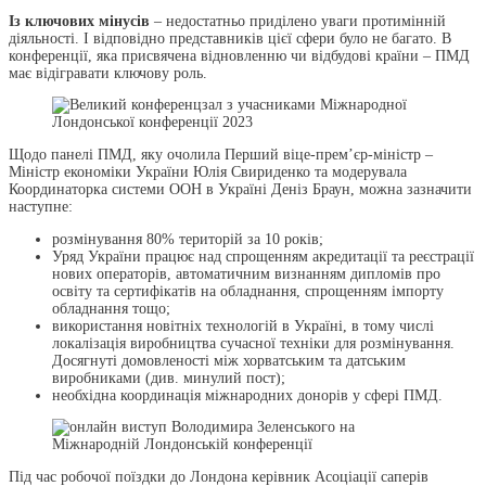
Із ключових мінусів
– недостатньо приділено уваги протимінній
діяльності. І відповідно представників цієї сфери було не багато. В
конференції, яка присвячена відновленню чи відбудові країни – ПМД
має відігравати ключову роль.
Щодо панелі ПМД, яку очолила Перший віце-прем’єр-міністр –
Міністр економіки України Юлія Свириденко та модерувала
Координаторка системи ООН в Україні Деніз Браун, можна зазначити
наступне:
розмінування 80% територій за 10 років;
Уряд України працює над спрощенням акредитації та реєстрації
нових операторів, автоматичним визнанням дипломів про
освіту та сертифікатів на обладнання, спрощенням імпорту
обладнання тощо;
використання новітніх технологій в Україні, в тому числі
локалізація виробництва сучасної техніки для розмінування.
Досягнуті домовленості між хорватським та датським
виробниками (див. минулий пост);
необхідна координація міжнародних донорів у сфері ПМД.
Під час робочої поїздки до Лондона керівник Асоціації саперів