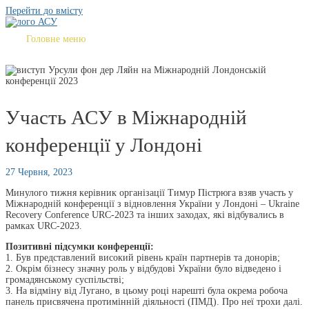
Перейти до вмісту
Головне меню
Участь АСУ в Міжнародній
конференції у Лондоні
27 Червня, 2023
Минулого тижня керівник організації Тимур Пістрюга взяв участь у
Міжнародній конференції з відновлення України у Лондоні – Ukraine
Recovery Conference URC-2023 та інших заходах, які відбувались в
рамках URC-2023.
Позитивні підсумки конференції:
1. Був представлений високий рівень країн партнерів та донорів;
2. Окрім бізнесу значну роль у відбудові України було відведено і
громадянському суспільстві;
3. На відміну від Лугано, в цьому році нарешті була окрема робоча
панель присвячена протимінній діяльності (ПМД). Про неї трохи далі.