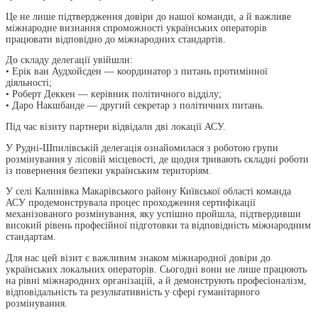
Це не лише підтвердження довіри до нашої команди, а й важливе
міжнародне визнання спроможності українських операторів
працювати відповідно до міжнародних стандартів.
До складу делегації увійшли:
• Ерік ван Аудхойсден — координатор з питань протимінної
діяльності;
• Роберт Деккен — керівник політичного відділу;
• Даро Накшбанде — другий секретар з політичних питань.
Під час візиту партнери відвідали дві локації АСУ.
У Рудні-Шпилівській делегація ознайомилася з роботою групи
розмінування у лісовій місцевості, де щодня тривають складні роботи
із повернення безпеки українським територіям.
У селі Калинівка Макарівського району Київської області команда
АСУ продемонструвала процес проходження сертифікації
механізованого розмінування, яку успішно пройшла, підтвердивши
високий рівень професійної підготовки та відповідність міжнародним
стандартам.
Для нас цей візит є важливим знаком міжнародної довіри до
українських локальних операторів. Сьогодні вони не лише працюють
на рівні міжнародних організацій, а й демонструють професіоналізм,
відповідальність та результативність у сфері гуманітарного
розмінування.