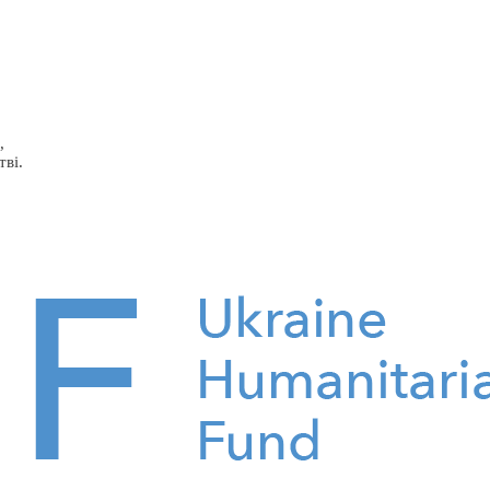
,
тві.