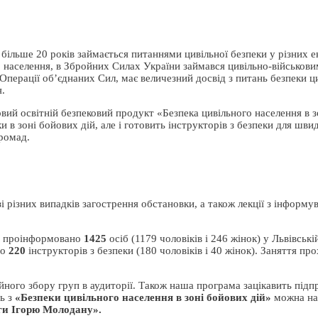
більше 20 років займається питаннями цивільної безпеки у різних 
о населення, в Збройних Силах України займався цивільно-військов
я Операції об’єднаних Сил, має величезний досвід з питань безпеки ц
я.
овий освітній безпековий продукт «Безпека цивільного населення в 
 в зоні бойових дій, але і готовить інструкторів з безпеки для шви
ромад.
 різних випадків загострення обстановки, а також лекції з інформу
ло проінформовано
1425
осіб (1179 чоловіків і 246 жінок) у Львівській
но
220
інструкторів з безпеки (180 чоловіків і 40 жінок). Заняття пр
ного збору груп в аудиторії. Також наша програма зацікавить підпр
ть з
«Безпеки цивільного населення в зоні бойових дій»
можна на
ги Ігорю Молодану».