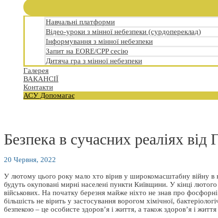
Навчальні платформи
Відео-уроки з мінної небезпеки (сурдопереклад)
Інформування з мінної небезпеки
Запит на EORE/CPP сесію
Дитяча гра з мінної небезпеки
Галерея
ВАКАНСІЇ
Контакти
АСУ Допомагає
Безпека в сучасних реаліях від
20 Червня, 2022
У лютому цього року мало хто вірив у широкомасштабну війну в наш
будуть окуповані мирні населені пункти Київщини. У кінці лютого 
військових. На початку березня майже ніхто не знав про фосфорні
більшість не вірить у застосування ворогом хімічної, бактеріологі
безпекою – це особисте здоров’я і життя, а також здоров’я і життя