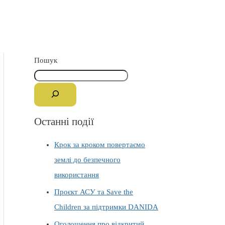
Пошук
Останні події
Крок за кроком повертаємо
землі до безпечного
використання
Проєкт АСУ та Save the
Children за підтримки DANIDA
Оголошення про відкритий