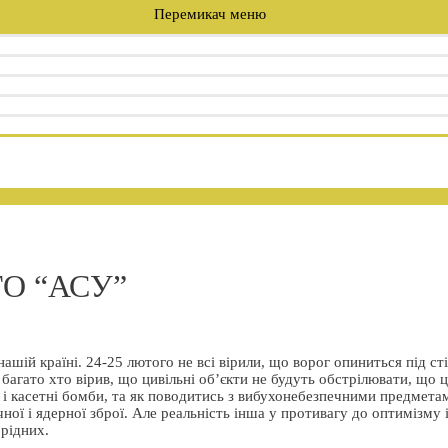
Перемикач меню
 ГО “АСУ”
ій країні. 24-25 лютого не всі вірили, що ворог опиниться під сті
багато хто вірив, що цивільні об’єкти не будуть обстрілювати, що ц
 і касетні бомби, та як поводитись з вибухонебезпечними предмета
чної і ядерної зброї. Але реальність інша у противагу до оптимізму 
 рідних.