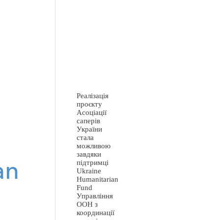
Реалізація
проєкту
Асоціації
саперів
України
стала
можливою
завдяки
підтримці
Ukraine
Humanitarian
Fund
Управління
ООН з
координації