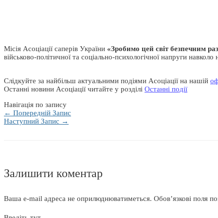
Місія Асоціації саперів України
«Зробимо цей світ безпечним ра
військово-політичної та соціально-психологічної напруги навколо 
Слідкуйте за найбільш актуальними подіями Асоціації на нашій
оф
Останні новини Асоціації читайте у розділі
Останні події
Навігація по запису
←
Попередній Запис
Наступний Запис
→
Залишити коментар
Ваша e-mail адреса не оприлюднюватиметься.
Обов’язкові поля п
Введіть тут...