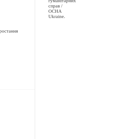
гуманітарних
справ /
OCHA
Ukraine.
зростання