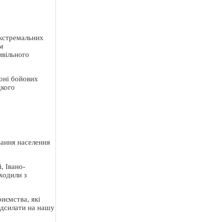
екстремальних
им
ивільного
зоні бойових
дкого
вання населення
, Івано-
оходили з
иємства, які
дсилати на нашу