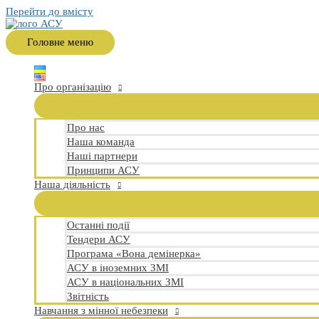
Перейти до вмісту
Головне меню
Про організацію
Про нас
Наша команда
Наші партнери
Принципи АСУ
Наша діяльність
Останні події
Тендери АСУ
Програма «Вона демінерка»
АСУ в іноземних ЗМІ
АСУ в національних ЗМІ
Звітність
Навчання з мінної небезпеки