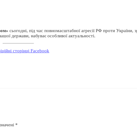
зом»
сьогодні, під час повномасштабної агресії РФ проти України, 
нашої держави, набуває особливої актуальності.
іційні сторінці Facebook
означені
*