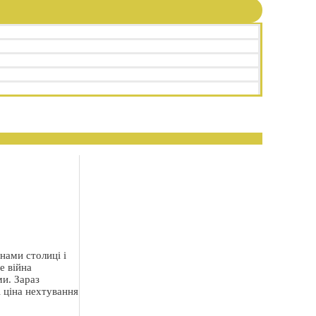
нами столиці і
е війна
ми. Зараз
і ціна нехтування