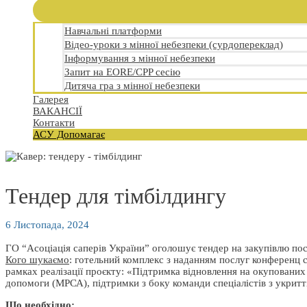
Навчальні платформи
Відео-уроки з мінної небезпеки (сурдопереклад)
Інформування з мінної небезпеки
Запит на EORE/CPP сесію
Дитяча гра з мінної небезпеки
Галерея
ВАКАНСІЇ
Контакти
АСУ Допомагає
Тендер для тімбілдингу
6 Листопада, 2024
ГО “Асоціація саперів України” оголошує тендер на закупівлю посл
Кого шукаємо
: готельний комплекс з наданням послуг конференц с
рамках реалізації проєкту: «Підтримка відновлення на окупованих
допомоги (МРСА), підтримки з боку команди спеціалістів з укриттів
Що необхідно: