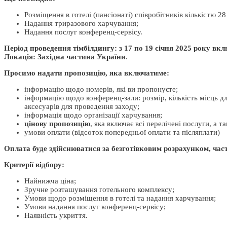
Розміщення в готелі (пансіонаті) співробітників кількістю 28
Надання триразового харчування;
Надання послуг конференц-сервісу.
Період проведення тімбілдингу: з 17 по 19 січня 2025 року вкл
Локація: Західна частина України
.
Просимо надати пропозицію, яка включатиме:
інформацію щодо номерів, які ви пропонуєте;
інформацію щодо конференц-зали: розмір, кількість місць д
аксесуарів для проведення заходу;
інформація щодо організації харчування;
цінову пропозицію
, яка включає всі перелічені послуги, а 
умови оплати (відсоток попередньої оплати та післяплати)
Оплата буде здійснюватися за безготівковим розрахунком, ч
Критерії відбору:
Найнижча ціна;
Зручне розташування готельного комплексу;
Умови щодо розміщення в готелі та надання харчування;
Умови надання послуг конференц-сервісу;
Наявність укриття.