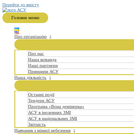
Перейти до вмісту
Головне меню
Про організацію
Про нас
Наша команда
Наші партнери
Принципи АСУ
Наша діяльність
Останні події
Тендери АСУ
Програма «Вона демінерка»
АСУ в іноземних ЗМІ
АСУ в національних ЗМІ
Звітність
Навчання з мінної небезпеки