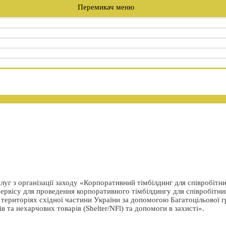
Перемикач меню
уг з організації заходу «Корпоративний тімбілдинг для співробітни
ервісу для проведення корпоративного тімбілдингу для співробітникі
 територіях східної частини України за допомогою Багатоцільової 
 та нехарчових товарів (Shelter/NFl) та допомоги в захисті».