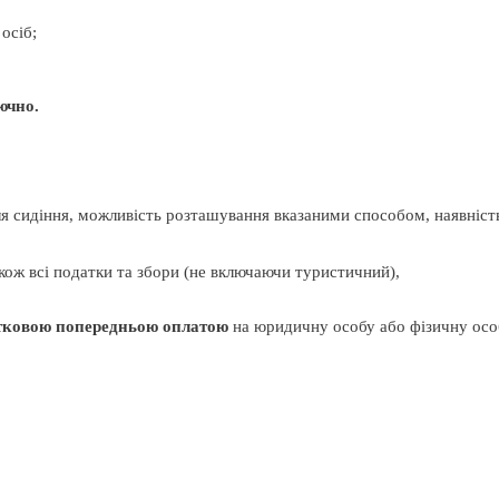
 осіб;
ючно.
ля сидіння, можливість розташування вказаними способом, наявніст
також всі податки та збори (не включаючи туристичний),
астковою попередньою оплатою
на юридичну особу або фізичну осо