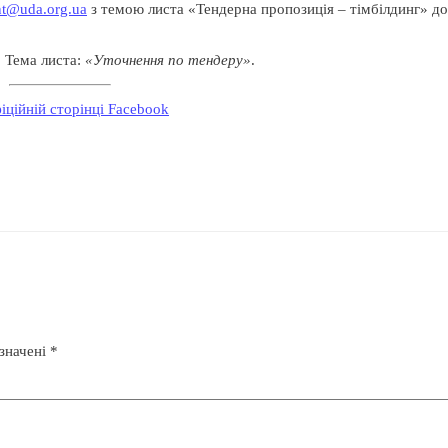
t@uda.org.ua
з темою листа «Тендерна пропозиція – тімбілдинг» до
 Тема листа:
«Уточнення по тендеру»
.
іційній сторінці Facebook
означені
*