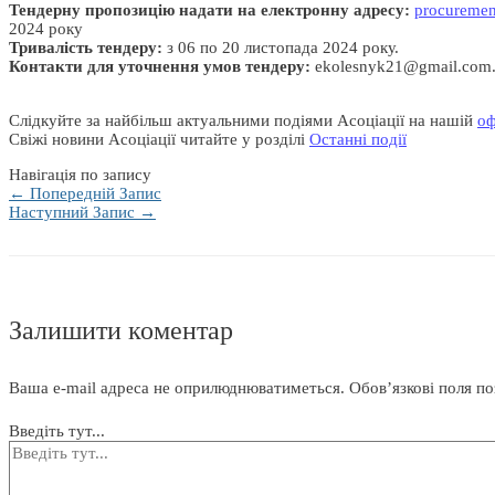
Тендерну пропозицію надати на електронну адресу:
procuremen
2024 року
Тривалість тендеру:
з 06 по 20 листопада 2024 року.
Контакти для уточнення умов тендеру:
ekolesnyk21@gmail.com.
Слідкуйте за найбільш актуальними подіями Асоціації на нашій
оф
Свіжі новини Асоціації читайте у розділі
Останні події
Навігація по запису
←
Попередній Запис
Наступний Запис
→
Залишити коментар
Ваша e-mail адреса не оприлюднюватиметься.
Обов’язкові поля п
Введіть тут...