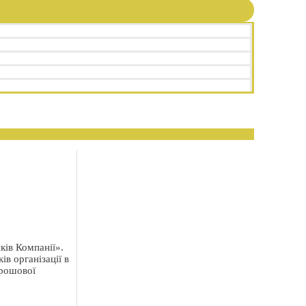
ків Компанії».
в організації в
грошової