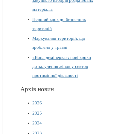
закупівлю наборів роздаткових
матеріалів
Перший крок до безпечних
територій
Маркування територій: що
зроблено у травні
«Вона демінерка»: нові кроки
до залучення жінок у сектор
протимінної діяльності
Архів новин
2026
2025
2024
2023