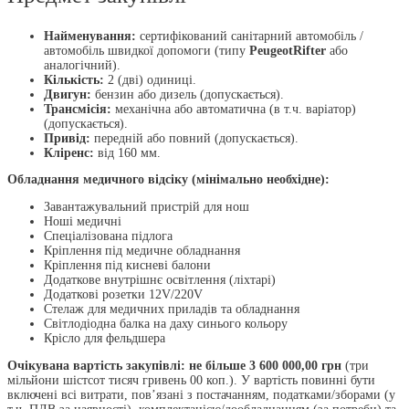
Найменування:
сертифікований санітарний автомобіль /
автомобіль швидкої допомоги (типу
PeugeotRifter
або
аналогічний).
Кількість:
2 (дві) одиниці.
Двигун:
бензин або дизель (допускається).
Трансмісія:
механічна або автоматична (в т.ч. варіатор)
(допускається).
Привід:
передній або повний (допускається).
Кліренс:
від 160 мм.
Обладнання медичного відсіку (мінімально необхідне):
Завантажувальний пристрій для нош
Ноші медичні
Спеціалізована підлога
Кріплення під медичне обладнання
Кріплення під кисневі балони
Додаткове внутрішнє освітлення (ліхтарі)
Додаткові розетки 12V/220V
Стелаж для медичних приладів та обладнання
Світлодіодна балка на даху синього кольору
Крісло для фельдшера
Очікувана вартість закупівлі:
не більше 3 600 000,00 грн
(три
мільйони шістсот тисяч гривень 00 коп.). У вартість повинні бути
включені всі витрати, пов’язані з постачанням, податками/зборами (у