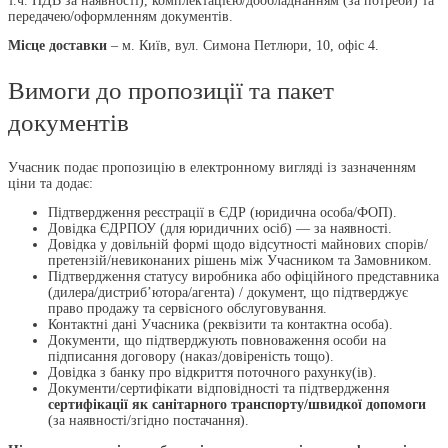
т.ч. ПДВ за наявності), комплектацією/дообладнанням (за потреби) та
передачею/оформленням документів.
Місце доставки
– м. Київ, вул. Симона Петлюри, 10, офіс 4.
Вимоги до пропозиції та пакет
документів
Учасник подає пропозицію в електронному вигляді із зазначенням
ціни та додає:
Підтвердження реєстрації в ЄДР (юридична особа/ФОП).
Довідка ЄДРПОУ (для юридичних осіб) — за наявності.
Довідка у довільній формі щодо відсутності майнових спорів/
претензій/невиконаних рішень між Учасником та Замовником.
Підтвердження статусу виробника або офіційного представника
(дилера/дистриб’ютора/агента) / документ, що підтверджує
право продажу та сервісного обслуговування.
Контактні дані Учасника (реквізити та контактна особа).
Документи, що підтверджують повноваження особи на
підписання договору (наказ/довіреність тощо).
Довідка з банку про відкриття поточного рахунку(ів).
Документи/сертифікати відповідності та підтвердження
сертифікації як санітарного транспорту/швидкої допомоги
(за наявності/згідно постачання).