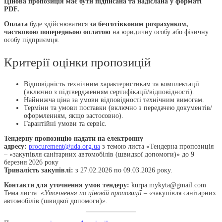
Цінова пропозиція має бути підписана та надіслана у форматі
PDF.
Оплата
буде здійснюватися
за безготівковим розрахунком,
частковою попередньою оплатою
на юридичну особу або фізичну
особу підприємця.
Критерії оцінки пропозицій
Відповідність технічним характеристикам та комплектації
(включно з підтвердженням сертифікації/відповідності).
Найнижча ціна за умови відповідності технічним вимогам.
Терміни та умови поставки (включно з передачею документів/
оформленням, якщо застосовно).
Гарантійні умови та сервіс.
Тендерну пропозицію надати на електронну
адресу:
procurement@uda.org.ua
з темою листа «Тендерна пропозиція
– «закупівля санітарних автомобілів (швидкої допомоги)» до 9
березня 2026 року
Тривалість закупівлі:
з 27.02.2026 по 09.03.2026 року.
Контакти для уточнення умов тендеру
:
kurpa.mykyta@gmail.com
Тема листа:
«Уточнення по ціновій пропозиції – «
закупівля санітарних
автомобілів (швидкої допомоги)
»
.