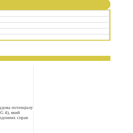
удова потенціалу
G 4), який
ордонних справ