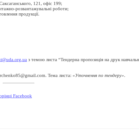
Саксаганського, 121, офіс 199;
антажно-розвантажувальні роботи;
товлення продукції.
t@uda.org.ua
з темою листа “Тендерна пропозиція на друк навчальн
rchenko85@gmail.com. Тема листа:
«Уточнення по тендеру»
.
орінці Facebook