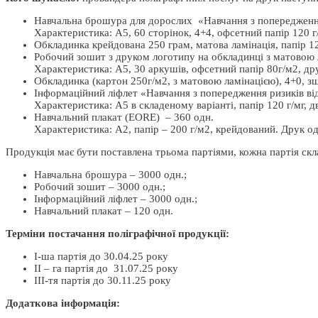
Навчальна брошура для дорослих «Навчання з попередження
Характеристика: А5, 60 сторінок, 4+4, офсетний папір 120 г/
Обкладинка крейдована 250 грам, матова ламінація, папір 12
Робочий зошит з друком логотипу на обкладинці з матовою 
Характеристика: А5, 30 аркушів, офсетний папір 80г/м2, др
Обкладинка (картон 250г/м2, з матовою ламінацією), 4+0, 
Інформаційний ліфлет «Навчання з попередження ризиків ві
Характеристика: А5 в складеному варіанті, папір 120 г/мг, 
Навчальний плакат (EORE) – 360 одн.
Характеристика: А2, папір – 200 г/м2, крейдований. Друк о
Продукція має бути поставлена трьома партіями, кожна партія скла
Навчальна брошура – 3000 одн.;
Робочий зошит – 3000 одн.;
Інформаційний ліфлет – 3000 одн.;
Навчальний плакат – 120 одн.
Терміни постачання поліграфічної продукції:
І-ша партія до 30.04.25 року
ІІ – га партія до 31.07.25 року
ІІІ-тя партія до 30.11.25 року
Додаткова інформація: