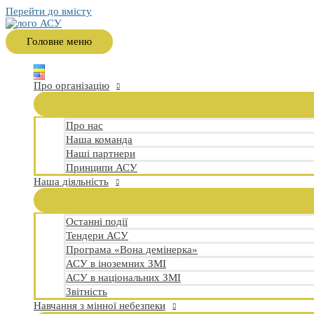
Перейти до вмісту
Головне меню
Про організацію
Про нас
Наша команда
Наші партнери
Принципи АСУ
Наша діяльність
Останні події
Тендери АСУ
Програма «Вона демінерка»
АСУ в іноземних ЗМІ
АСУ в національних ЗМІ
Звітність
Навчання з мінної небезпеки