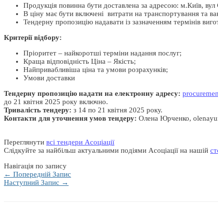
Продукція повинна бути доставлена за адресою: м.Київ, вул 
В ціну має бути включені витрати на транспортування та в
Тендерну пропозицію надавати із зазначенням термінів виго
Критерії відбору:
Пріоритет – найкоротші терміни надання послуг;
Краща відповідність Ціна – Якість;
Найпривабливіша ціна та умови розрахунків;
Умови доставки
Тендерну пропозицію надати на електронну адресу:
procuremen
до 21 квітня 2025 року включно.
Тривалість тендеру:
з 14 по 21 квітня 2025 року.
Контакти для уточнення умов тендеру:
Олена Юрченко, olenayu
Переглянути
всі тендери Асоціації
Слідкуйте за найбільш актуальними подіями Асоціації на нашій
ст
Навігація по запису
←
Попередній Запис
Наступний Запис
→