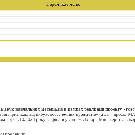
Перемикач меню
а друк навчальних матеріалів в рамках реалізації проєкту
«Розб
ігання ризикам від вибухонебезпечних предметів» (далі – проєкт MA
ром від 01.10.2023 року за фінансуванням Донора Міністерства зак
ї продукції: