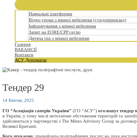
Навчальні платформи
Відео-уроки з мінної небезпеки (сурдопереклад)
Інформування з мінної небезпеки
Запит на EORE/CPP сесію
Дитяча гра з мінної небезпеки
Галерея
ВАКАНСІЇ
Контакти
АСУ Допомагає
Тендер 29
14 Квітня, 2025
ГО “Асоціація саперів України”
(ГО “АСУ”)
оголошує тендер н
в Україні, у тому числі нетехнічне обстеження територій та запоб
здійснюється у партнерстві з The Mines Advisory Group за догово
Великої Британії.
Кого шукаємо:
провайдера поліграфічних послуг на друк наступно