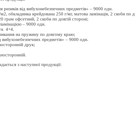
 ризиків від вибухонебезпечних предметів» – 9000 одн.
м2, обкладинка крейдована 250 г/мг, матова ламінація, 2 скоби по д
0 грам офсетний, 2 скоби по довгій стороні;
ламінацією – 9000 одн.
ук 4+4.
зшивання на пружину по довгому краю;
д вибухонебезпечних предметів» – 9000 одн.
двосторонній друк;
дносторонній.
дається з наступної продукції: