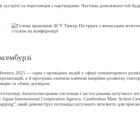
ні зустрічі та переговори з партнерами. Частина домовленостей бу
ксембурзі
ference 2025 — одна з провідних подій у сфері гуманітарного розм
організацій, а її програма охопила ключові напрями розвитку сектора
зацію та обмін досвідом.
тотехніці, багатосенсорним системам і застосуванню штучного інт
Japan International Cooperation Agency, Cambodian Mine Action Cen
apping”, який демонструє потенціал штучного інтелекту для приск