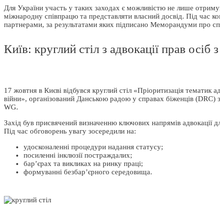
Для України участь у таких заходах є можливістю не лише отриму
міжнародну співпрацю та представляти власний досвід. Під час к
партнерами, за результатами яких підписано Меморандуми про сп
Київ: круглий стіл з адвокації прав осіб 
17 жовтня в Києві відбувся круглий стіл «Пріоритизація тематик ад
війни», організований Данською радою у справах біженців (DRC)
WG.
Захід був присвячений визначенню ключових напрямів адвокації для
Під час обговорень увагу зосередили на:
удосконаленні процедури надання статусу;
посиленні інклюзії постраждалих;
бар’єрах та викликах на ринку праці;
формуванні безбар’єрного середовища.