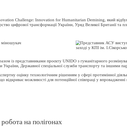
ovation Challenge: Innovation for Humanitarian Demining, який відбу
терство цифрової трансформації України, Уряд Великої Британії та 
 разом із представниками проєкту UNIDO з гуманітарного розмінув
ики України, Державної спеціальної служби транспорту та іншими па
експертну оцінку технологічним рішенням у сфері протимінної діяль
що відкриває можливості для потенційної співпраці у впровадженні 
 робота на полігонах