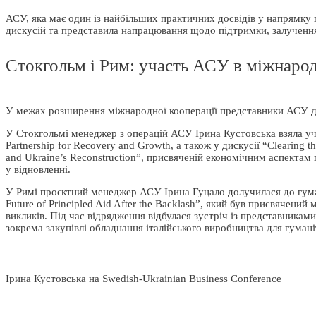
АСУ, яка має один із найбільших практичних досвідів у напрямку
дискусій та представила напрацювання щодо підтримки, залучення 
Стокгольм і Рим: участь АСУ в міжнарод
У межах розширення міжнародної кооперації представники АСУ до
У Стокгольмі менеджер з операцій АСУ Ірина Кустовська взяла учас
Partnership for Recovery and Growth, а також у дискусії “Clearing 
and Ukraine’s Reconstruction”, присвяченій економічним аспектам
у відновленні.
У Римі проєктний менеджер АСУ Ірина Гуцало долучилася до гуман
Future of Principled Aid After the Backlash”, який був присвячен
викликів. Під час відрядження відбулася зустріч із представникам
зокрема закупівлі обладнання італійського виробництва для гуман
Ірина Кустовська на Swedish-Ukrainian Business Conference