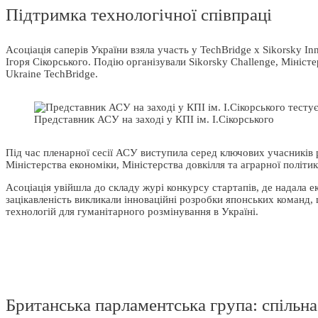
Підтримка технологічної співпраці
Асоціація саперів України взяла участь у TechBridge x Sikorsky Inn
Ігоря Сікорського. Подію організували Sikorsky Challenge, Мініс
Ukraine TechBridge.
Представник АСУ на заході у КПІ ім. І.Сікорського
Під час пленарної сесії АСУ виступила серед ключових учасників
Міністерства економіки, Міністерства довкілля та аграрної політ
Асоціація увійшла до складу журі конкурсу стартапів, де надала 
зацікавленість викликали інноваційні розробки японських команд, 
технологій для гуманітарного розмінування в Україні.
Британська парламентська група: спільна