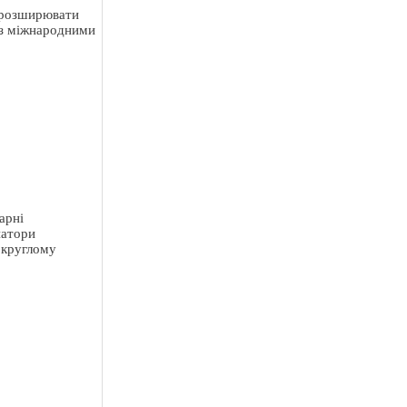
, розширювати
із міжнародними
арні
натори
 круглому