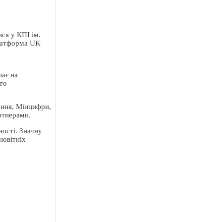
вся у КПІ ім.
платформа UK
ання, Мінцифри,
ртнерами.
ності. Значну
новітніх