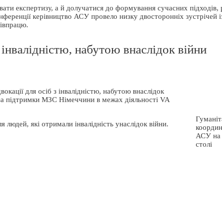
вати експертизу, а й долучатися до формування сучасних підходів
онференції керівництво АСУ провело низку двосторонніх зустрічей 
івпрацю.
з інвалідністю, набутою внаслідок війни
вокації для осіб з інвалідністю, набутою внаслідок
 за підтримки МЗС Німеччини в межах діяльності VA
Гуманіт
 людей, які отримали інвалідність унаслідок війни.
коорди
АСУ на
столі