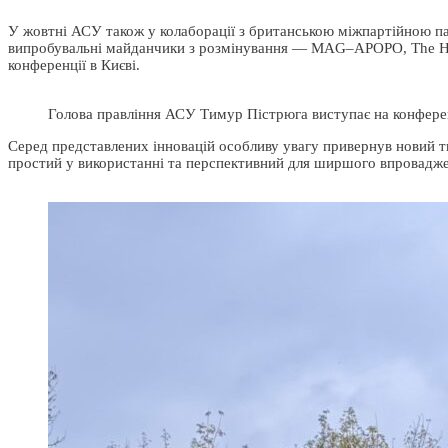
У жовтні АСУ також у колаборації з британською міжпартійною пар
випробувальні майданчики з розмінування — MAG–APOPO, The HALO 
конференції в Києві.
Голова правління АСУ Тимур Пістрюга виступає на конфере
Серед представлених інновацій особливу увагу привернув новий т
простий у використанні та перспективний для ширшого впровадж