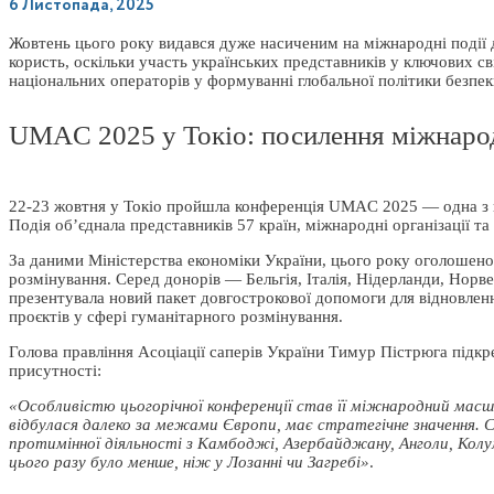
6 Листопада, 2025
Жовтень цього року видався дуже насиченим на міжнародні події дл
користь, оскільки участь українських представників у ключових с
національних операторів у формуванні глобальної політики безпек
UMAC 2025 у Токіо: посилення міжнаро
22-23 жовтня у Токіо пройшла конференція UMAC 2025 — одна з 
Подія об’єднала представників 57 країн, міжнародні організації т
За даними Міністерства економіки України, цього року оголошено
розмінування. Серед донорів — Бельгія, Італія, Нідерланди, Норве
презентувала новий пакет довгострокової допомоги для відновленн
проєктів у сфері гуманітарного розмінування.
Голова правління Асоціації саперів України Тимур Пістрюга підк
присутності:
«Особливістю цьогорічної конференції став її міжнародний масш
відбулася далеко за межами Європи, має стратегічне значення.
протимінної діяльності з Камбоджі, Азербайджану, Анголи, Колум
цього разу було менше, ніж у Лозанні чи Загребі»
.