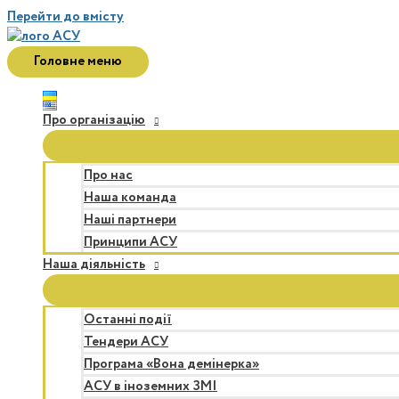
Перейти до вмісту
Головне меню
Про організацію
Про нас
Наша команда
Наші партнери
Принципи АСУ
Наша діяльність
Останні події
Тендери АСУ
Програма «Вона демінерка»
АСУ в іноземних ЗМІ