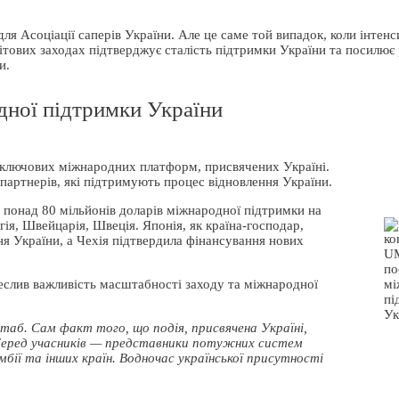
я Асоціації саперів України. Але це саме той випадок, коли інтенс
вітових заходах підтверджує сталість підтримки України та посилює
и.
дної підтримки України
ключових міжнародних платформ, присвячених Україні.
а партнерів, які підтримують процес відновлення України.
 понад 80 мільйонів доларів міжнародної підтримки на
гія, Швейцарія, Швеція. Японія, як країна-господар,
я України, а Чехія підтвердила фінансування нових
реслив важливість масштабності заходу та міжнародної
таб. Сам факт того, що подія, присвячена Україні,
 Серед учасників — представники потужних систем
бії та інших країн. Водночас української присутності