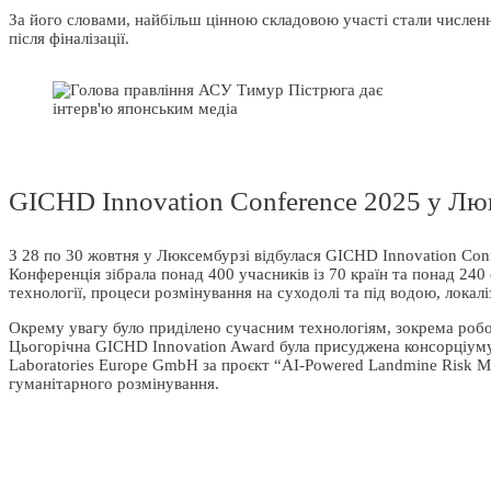
За його словами, найбільш цінною складовою участі стали числен
після фіналізації.
GICHD Innovation Conference 2025 у Лю
З 28 по 30 жовтня у Люксембурзі відбулася GICHD Innovation Con
Конференція зібрала понад 400 учасників із 70 країн та понад 240 
технології, процеси розмінування на суходолі та під водою, локалі
Окрему увагу було приділено сучасним технологіям, зокрема робо
Цьогорічна GICHD Innovation Award була присуджена консорціуму 
Laboratories Europe GmbH за проєкт “AI-Powered Landmine Risk M
гуманітарного розмінування.