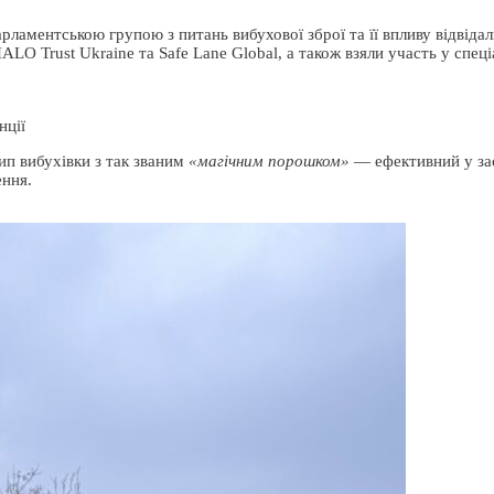
ламентською групою з питань вибухової зброї та її впливу відвідали
Trust Ukraine та Safe Lane Global, а також взяли участь у спеці
нції
ип вибухівки з так званим
«магічним порошком»
— ефективний у за
ення.