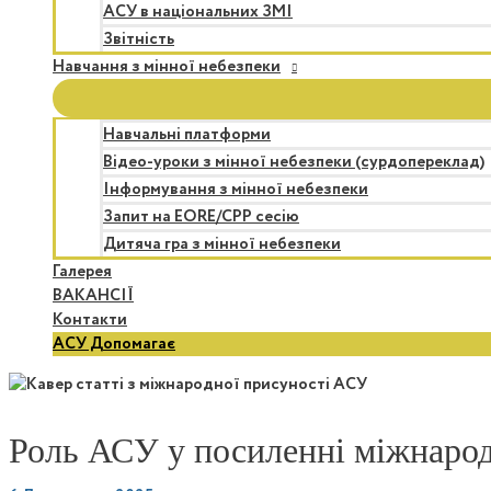
АСУ в національних ЗМІ
Звітність
Навчання з мінної небезпеки
Навчальні платформи
Відео-уроки з мінної небезпеки (сурдопереклад)
Інформування з мінної небезпеки
Запит на EORE/CPP сесію
Дитяча гра з мінної небезпеки
Галерея
ВАКАНСІЇ
Контакти
АСУ Допомагає
Роль АСУ у посиленні міжнарод