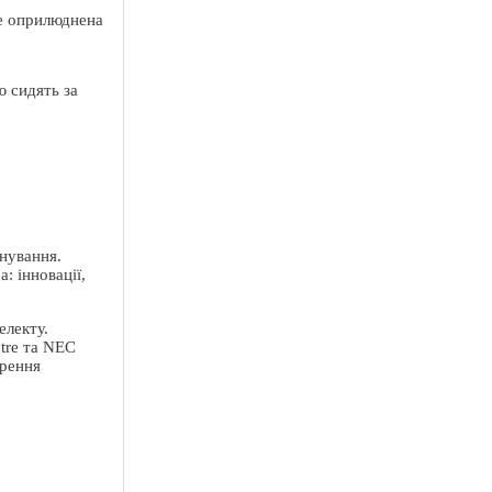
де оприлюднена
інування.
: інновації,
електу.
tre та NEC
орення