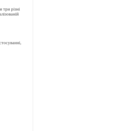
 три різні
алізованій
стосуванні,