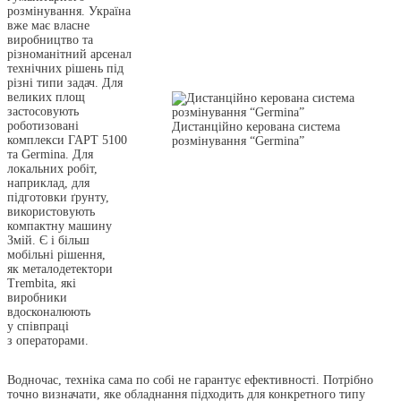
розмінування. Україна
вже має власне
виробництво та
різноманітний арсенал
технічних рішень під
різні типи задач. Для
великих площ
застосовують
роботизовані
Дистанційно керована система
комплекси ГАРТ 5100
розмінування “Germina”
та Germina. Для
локальних робіт,
наприклад, для
підготовки ґрунту,
використовують
компактну машину
Змій. Є і більш
мобільні рішення,
як металодетектори
Trembita, які
виробники
вдосконалюють
у співпраці
з операторами.
Водночас, техніка сама по собі не гарантує ефективності. Потрібно
точно визначати, яке обладнання підходить для конкретного типу