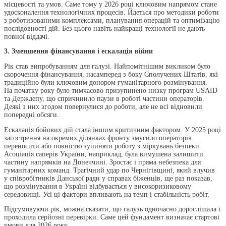
місцевості та умов. Саме тому у 2026 році ключовим напрямом стане
удосконалення технологічних процесів. Йдеться про методики роботи
з роботизованими комплексами, планування операцій та оптимізацію
послідовності дій. Без цього навіть найкращі технології не дають
повної віддачі.
3. Зменшення фінансування і ескалація війни
Рік став випробуванням для галузі. Найпомітнішим викликом було
скорочення фінансування, насамперед з боку Сполучених Штатів, які
традиційно були ключовим донором гуманітарного розмінування.
На початку року було тимчасово призупинено низку програм USAID
та Держдепу, що спричинило паузи в роботі частини операторів.
Деякі з них згодом повернулися до роботи, але не всі відновили
попередні обсяги.
Ескалація бойових дій стала іншим критичним фактором. У 2025 році
загострення на окремих ділянках фронту змусило операторів
переносити або повністю зупиняти роботу з міркувань безпеки.
Асоціація саперів України, наприклад, була вимушена залишити
частину напрямків на Донеччині. Зростає і пряма небезпека для
гуманітарних команд. Трагічний удар по Чернігівщині, який влучив
у співробітників Данської ради у справах біженців, ще раз показав,
що розмінування в Україні відбувається у високоризиковому
середовищі. Усі ці фактори впливають на темп і стабільність робіт.
Підсумовуючи рік, можна сказати, що галузь одночасно дорослішала і
проходила серйозні перевірки. Саме цей фундамент визначає стартові
умови для 2026 року.