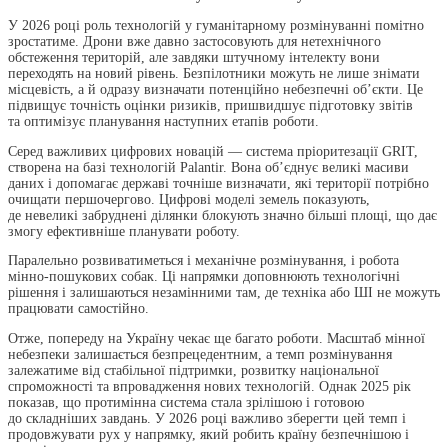
У 2026 році роль технологій у гуманітарному розмінуванні помітно
зростатиме. Дрони вже давно застосовують для нетехнічного
обстеження територій, але завдяки штучному інтелекту вони
переходять на новий рівень. Безпілотники можуть не лише знімати
місцевість, а й одразу визначати потенційно небезпечні об’єкти. Це
підвищує точність оцінки ризиків, пришвидшує підготовку звітів
та оптимізує планування наступних етапів роботи.
​Серед важливих цифрових новацій — система пріоритезації GRIT,
створена на базі технологій Palantir. Вона об’єднує великі масиви
даних і допомагає державі точніше визначати, які території потрібно
очищати першочергово. Цифрові моделі земель показують,
де невеликі забруднені ділянки блокують значно більші площі, що дає
змогу ефективніше планувати роботу.
Паралельно розвиватиметься і механічне розмінування, і робота
мінно-пошукових собак. Ці напрямки доповнюють технологічні
рішення і залишаються незамінними там, де техніка або ШІ не можуть
працювати самостійно.
Отже, попереду на Україну чекає ще багато роботи. Масштаб мінної
небезпеки залишається безпрецедентним, а темп розмінування
залежатиме від стабільної підтримки, розвитку національної
спроможності та впровадження нових технологій. Однак 2025 рік
показав, що протимінна система стала зрілішою і готовою
до складніших завдань. У 2026 році важливо зберегти цей темп і
продовжувати рух у напрямку, який робить країну безпечнішою і