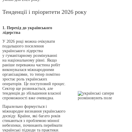
Тенденції і пріоритети 2026 року
1. Перехід до українського
лідерства
У 2026 році можна очікувати
подальшого посилення
українського лідерства
у гуманітарному розмінуванні
на національному рівні. Якщо
раніше переважна частина робіт
виконувалася міжнародними
організаціями, то тепер помітно
зростає роль українських
операторів. Це поступовий процес.
Сектор ще розвивається, але
тенденція до збільшення власної
спроможності вже очевидна.
Паралельно формується і
міжнародне визнання українського
досвіду. Країни, які багато років
стикаються з проблемою мінної
небезпеки, починають переймати
українські підходи та практики.