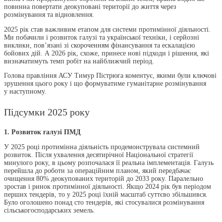
повинна повертати деокуповані території до життя через
розмінування та відновлення.
2025 рік став важливим етапом для системи протимінної діяльності.
Ми побачили і розвиток галузі та української техніки, і серйозні
виклики, пов’язані зі скороченням фінансування та ескалацією
бойових дій. А 2026 рік, схоже, принесе нові підходи і рішення, які
визначатимуть темп робіт на найближчий період.
Голова правління АСУ Тимур Пістрюга коментує, якими були ключові
зрушення цього року і що формуватиме гуманітарне розмінування
у наступному.
Підсумки 2025 року
1. Розвиток галузі ПМД
У 2025 році протимінна діяльність продемонструвала системний
розвиток. Після ухвалення десятирічної Національної стратегії
минулого року, в цьому розпочалася її реальна імплементація. Галузь
перейшла до роботи за операційним планом, який передбачає
очищення 80% деокупованих територій до 2033 року. Паралельно
зростав і ринок протимінної діяльності. Якщо 2024 рік був періодом
перших тендерів, то у 2025 році їхній масштаб суттєво збільшився.
Було оголошено понад сто тендерів, які стосувалися розмінування
сільськогосподарських земель.