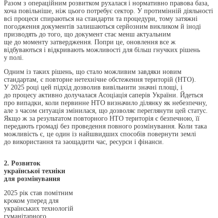
Разом з операційним розвитком рухалася і нормативно правова база,
хоча повільніше, ніж цього потребує сектор. У протимінній діяльності
всі процеси спираються на стандарти та процедури, тому затяжні
погодження документів залишаються серйозним викликом й іноді
призводять до того, що документ стає менш актуальним
ще до моменту затвердження. Попри це, оновлення все ж
відбуваються і відкривають можливості для більш гнучких рішень
у полі.
Одним із таких рішень, що стало можливим завдяки новим
стандартам, є повторне нетехнічне обстеження територій (НТО).
У 2025 році цей підхід дозволив вивільнити значні площі, і
до процесу активно долучалася Асоціація саперів України. Йдеться
про випадки, коли первинне НТО визначило ділянку як небезпечну,
але з часом ситуація змінилася, що дозволяє переглянути цей статус.
Якщо ж за результатом повторного НТО територія є безпечною, її
передають громаді без проведення повного розмінування. Коли така
можливість є, це один із найшвидших способів повернути землі
до використання та заощадити час, ресурси і фінанси.
2. Розвиток
української техніки
для розмінування
2025 рік став помітним
кроком уперед для
українських технологій
гуманітарного