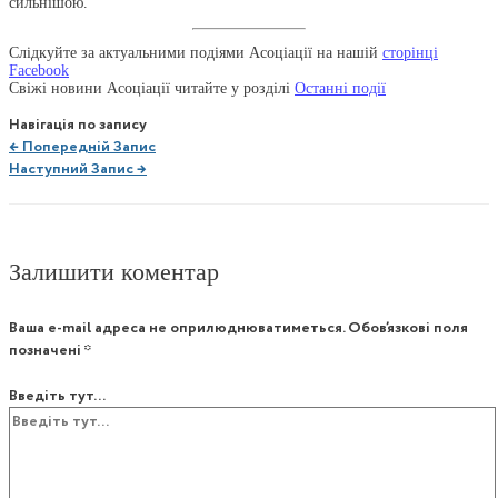
сильнішою.
Слідкуйте за актуальними подіями Асоціації на нашій
сторінці
Facebook
Свіжі новини Асоціації читайте у розділі
Останні події
Навігація по запису
←
Попередній Запис
Наступний Запис
→
Залишити коментар
Ваша e-mail адреса не оприлюднюватиметься.
Обов’язкові поля
позначені
*
Введіть тут...