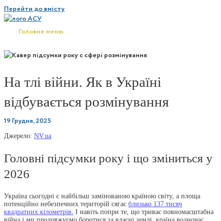
Перейти до вмісту
Головне меню
На тлі війни. Як в Україні
відбувається розмінування
19 Грудня, 2025
Джерело:
NV.ua
Головні підсумки року і що зміниться у
2026
Україна сьогодні є найбільш замінованою країною світу, а площа
потенційно небезпечних територій сягає
близько 137 тисяч
квадратних кілометрів.
І навіть попри те, що триває повномасштабна
війна і ми продовжуємо боротися за власні землі, країна водночас