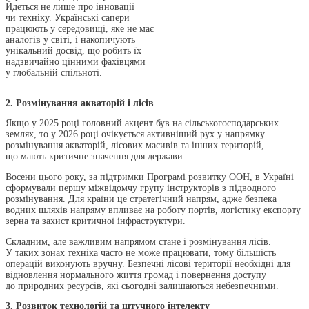
Йдеться не лише про інновації
чи техніку. Українські сапери
працюють у середовищі, яке не має
аналогів у світі, і накопичують
унікальний досвід, що робить їх
надзвичайно цінними фахівцями
у глобальній спільноті.
2. Розмінування акваторій і лісів
Якщо у 2025 році головний акцент був на сільськогосподарських
землях, то у 2026 році очікується активніший рух у напрямку
розмінування акваторій, лісових масивів та інших територій,
що мають критичне значення для держави.
Восени цього року, за підтримки Програмі розвитку ООН, в Україні
сформували першу міжвідомчу групу інструкторів з підводного
розмінування. Для країни це стратегічний напрям, адже безпека
водних шляхів напряму впливає на роботу портів, логістику експорту
зерна та захист критичної інфраструктури.
Складним, але важливим напрямом стане і розмінування лісів.
У таких зонах техніка часто не може працювати, тому більшість
операцій виконують вручну. Безпечні лісові території необхідні для
відновлення нормального життя громад і повернення доступу
до природних ресурсів, які сьогодні залишаються небезпечними.
3. Розвиток технологій та штучного інтелекту