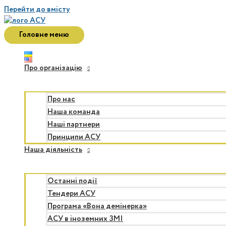
Перейти до вмісту
Головне меню
Про організацію
Про нас
Наша команда
Наші партнери
Принципи АСУ
Наша діяльність
Останні події
Тендери АСУ
Програма «Вона демінерка»
АСУ в іноземних ЗМІ