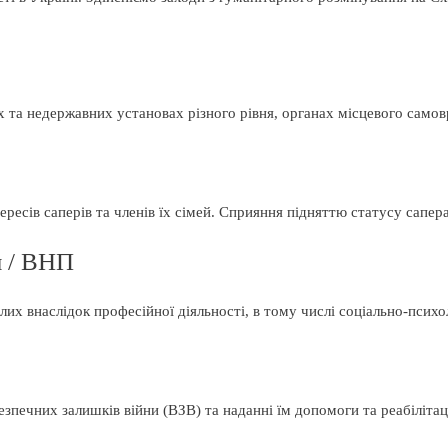
их та недержавних установах різного рівня, органах місцевого само
ресів саперів та членів їх сімей. Сприяння підняттю статусу сапера
н / ВНП
 внаслідок професійної діяльності, в тому числі соціально-психолог
зпечних залишків війни (ВЗВ) та наданні їм допомоги та реабілітац