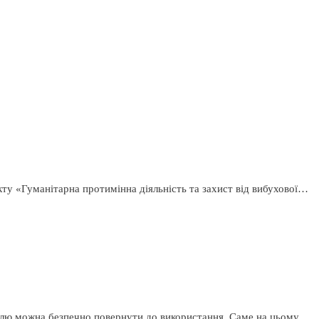
кту «Гуманітарна протимінна діяльність та захист від вибухової…
емлю можна безпечно повернути до використання. Саме на цьому