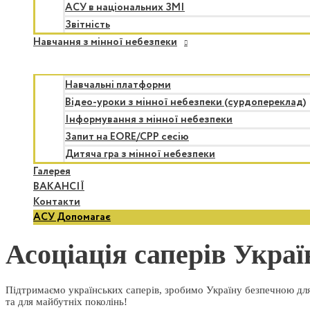
АСУ в національних ЗМІ
Звітність
Навчання з мінної небезпеки
Навчальні платформи
Відео-уроки з мінної небезпеки (сурдопереклад)
Інформування з мінної небезпеки
Запит на EORE/CPP сесію
Дитяча гра з мінної небезпеки
Галерея
ВАКАНСІЇ
Контакти
АСУ Допомагає
Асоціація саперів Украї
Підтримаємо українських саперів, зробимо Україну безпечною для
та для майбутніх поколінь!