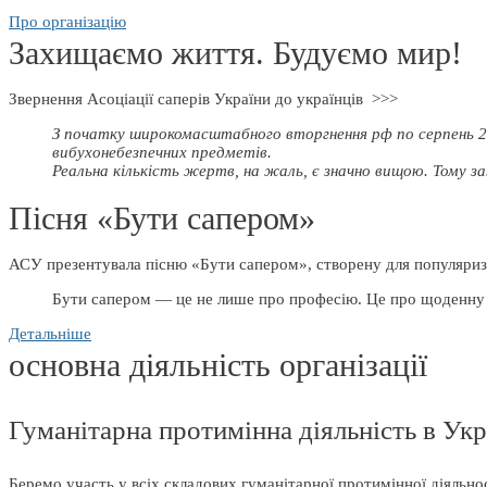
Про організацію
Захищаємо життя. Будуємо мир!
Звернення Асоціації саперів України до українців >>>
З початку широкомасштабного вторгнення рф по серпень 20
вибухонебезпечних предметів.
Реальна кількість жертв, на жаль, є значно вищою. Тому з
Пісня «Бути сапером»
АСУ презентувала пісню «Бути сапером», створену для популяризац
Бути сапером — це не лише про професію. Це про щоденну від
Детальніше
основна діяльність організації
Гуманітарна протимінна діяльність в Укр
Беремо участь у всіх складових гуманітарної протимінної діяльнос