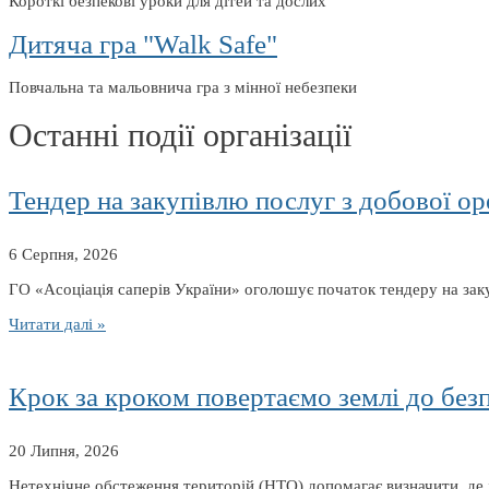
Короткі безпекові уроки для дітей та дослих
Дитяча гра "Walk Safe"
Повчальна та мальовнича гра з мінної небезпеки
Останні події організації
Тендер на закупівлю послуг з добової ор
6 Серпня, 2026
ГО «Асоціація саперів України» оголошує початок тендеру на заку
Читати далі »
Крок за кроком повертаємо землі до без
20 Липня, 2026
Нетехнічне обстеження територій (НТО) допомагає визначити, де 