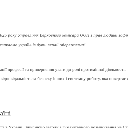
25 року Управління Верховного комісара ООН з прав людини зафік
акликаємо українців бути вкрай обережними!
ії професії та привернення уваги до ролі протимінної діяльності.
повідальність за безпеку інших і системну роботу, яка повертає жи
аїні
ті в Україні. Здійсніємо заходи з гуманітарного розмінування на Сх