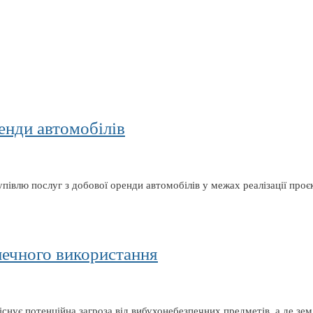
енди автомобілів
півлю послуг з добової оренди автомобілів у межах реалізації проє
печного використання
існує потенційна загроза від вибухонебезпечних предметів, а де з