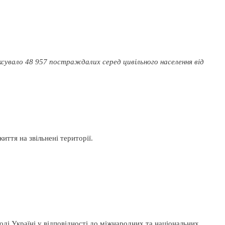
сувало 48 957 постраждалих серед цивільного населення від
ття на звільнені території.
оді Україні у відповідності до міжнародних та національних