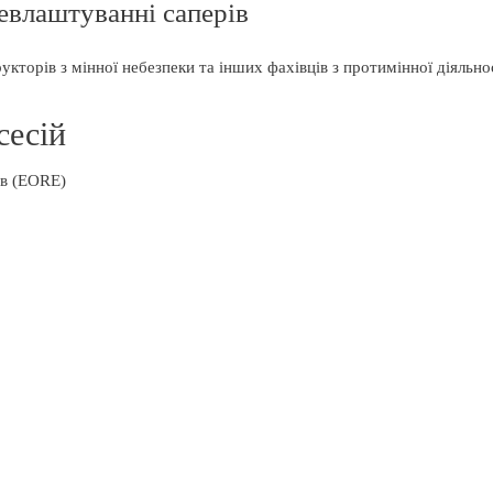
цевлаштуванні саперів
кторів з мінної небезпеки та інших фахівців з протимінної діяльнос
сесій
ів (EORE)